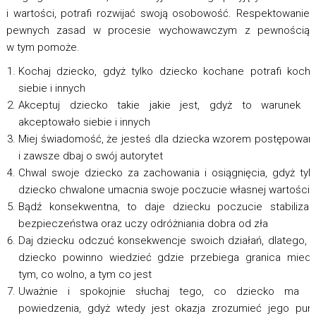
i wartości, potrafi rozwijać swoją osobowość. Respektowanie
pewnych zasad w procesie wychowawczym z pewnością
w tym pomoże.
Kochaj dziecko, gdyż tylko dziecko kochane potrafi koch
siebie i innych
Akceptuj dziecko takie jakie jest, gdyż to warunek b
akceptowało siebie i innych
Miej świadomość, że jesteś dla dziecka wzorem postępowan
i zawsze dbaj o swój autorytet
Chwal swoje dziecko za zachowania i osiągnięcia, gdyż tyl
dziecko chwalone umacnia swoje poczucie własnej wartości
Bądź konsekwentna, to daje dziecku poczucie stabilizacj
bezpieczeństwa oraz uczy odróżniania dobra od zła
Daj dziecku odczuć konsekwencje swoich działań, dlatego, 
dziecko powinno wiedzieć gdzie przebiega granica mied
tym, co wolno, a tym co jest
Uważnie i spokojnie słuchaj tego, co dziecko ma d
powiedzenia, gdyż wtedy jest okazja zrozumieć jego pun