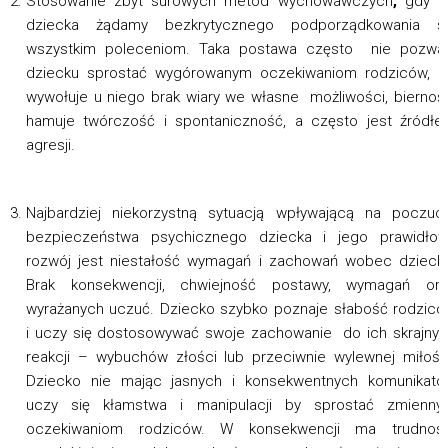
Stosowanie zbyt surowych metod wychowawczych
,
gdy o
dziecka żądamy bezkrytycznego podporządkowania si
wszystkim poleceniom. Taka postawa często nie pozwal
dziecku sprostać wygórowanym oczekiwaniom rodziców, 
wywołuje u niego brak wiary we własne możliwości, biernoś
hamuje twórczość i spontaniczność, a często jest źródł
agresji.
Najbardziej niekorzystną sytuacją wpływającą na poczuc
bezpieczeństwa psychicznego dziecka i jego prawidłow
rozwój jest niestałość wymagań i zachowań wobec dzieck
Brak konsekwencji, chwiejność postawy, wymagań ora
wyrażanych uczuć. Dziecko szybko poznaje słabość rodzic
i uczy się dostosowywać swoje zachowanie do ich skrajny
reakcji – wybuchów złości lub przeciwnie wylewnej miłośc
Dziecko nie mając jasnych i konsekwentnych komunikat
uczy się kłamstwa i manipulacji by sprostać zmienny
oczekiwaniom rodziców. W konsekwencji ma trudnośc