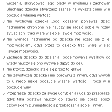
widzenia, skorygować jego błędy w myśleniu i zachowani
Słuchając dziecka stwarzasz szanse na wykształcenie w n
poczucia własnej wartości
Nie wychowuj dziecka „pod kloszem” ponieważ dzieck
nadmiernie chronione nie nauczy się radzić sobie w różny
sytuacjach i traci wiarę w siebie i swoje możliwości.
Nie wymagaj nadmiernie od dziecka nie licząc się z je
możliwościami, gdyż przez to dziecko traci wiarę w sieb
i swoje możliwości.
Zachęcaj dziecko do działania i podejmowania wysiłków, gd
wtedy nauczy się ono wytrwale dążyć do celu
Nie krzycz, dziecko staje się przez to lękliwe.
Nie zawstydzaj dziecka i nie porównuj z innymi, gdyż wywołu
to u niego niskie poczucie własnej wartości i rodzi w n
poczucie winy.
Przepraszaj dziecko za swoje uchybienia i ucz go przeprasza
gdyż taka postawa nauczy go stawać się coraz lepszy
człowiekiem z umiejętnością przebaczania sobie i innym.