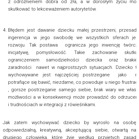
z odróżnieniem dobra od zła, a w dorosłym życiu moż
skutkować to lekceważeniem autorytetów.
Błędem jest dawanie dziecku małej przestrzeni, przesad
ingerencja w jego swobodę we wszystkich sferach jeg
rozwoju. Tak postawa ogranicza jego inwencję twórczą
inicjatywę, pomysłowość. Takie zachowanie skutkuj
ograniczeniem samodzielności dziecka oraz brakie
zaradności nawet w najprostszych sytuacjach. Dziecko t
wychowywane jest najczęściej postrzegane jako ni
potrafiące się bawić, niezdarne, co powoduje u niego frustrac
, gorsze postrzeganie samego siebie, brak wiary we włas
możliwości a w konsekwencji może prowadzić do odrzucen
i trudnościach w integracji z rówieśnikami.
Jak zatem wychowywać dziecko by wyrosło na osobę
odpowiedzialną, kreatywną, akceptującą siebie, otwartą na
drugiego człowieka, które żyje według przyjętych zasad