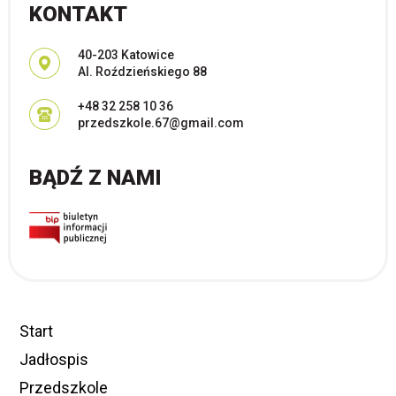
KONTAKT
Adres pocztowy:
40-203 Katowice
Al. Roździeńskiego 88
+48 32 258 10 36
przedszkole.67@gmail.com
BĄDŹ Z NAMI
Start
Jadłospis
Przedszkole