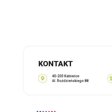
KONTAKT
Adres pocztowy:
40-203 Katowice
Al. Roździeńskiego 88