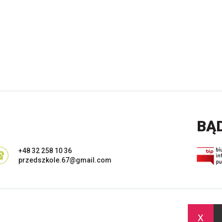
BĄ
+48 32 258 10 36
przedszkole.67@gmail.com
x