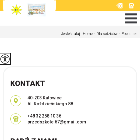
Jesteś tutaj:
Home
>
Dla rodziców
>
Pozostałe
KONTAKT
Adres pocztowy:
40-203 Katowice
Al. Roździeńskiego 88
+48 32 258 10 36
przedszkole.67@gmail.com