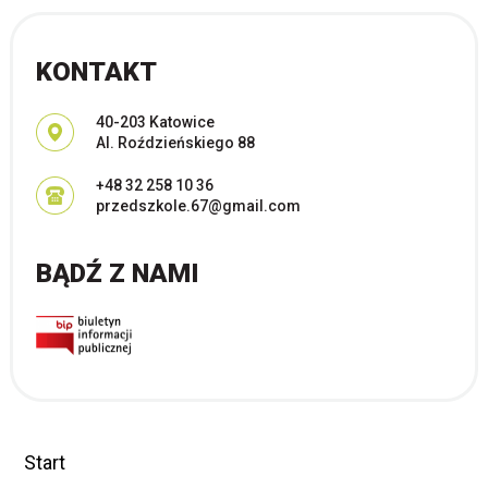
KONTAKT
Adres pocztowy:
40-203 Katowice
Al. Roździeńskiego 88
+48 32 258 10 36
przedszkole.67@gmail.com
BĄDŹ Z NAMI
Start