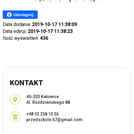
Udostępnij
Data dodania:
2019-10-17 11:38:09
Data edycji:
2019-10-17 11:38:23
Ilość wyświetleń:
436
KONTAKT
Adres pocztowy:
40-203 Katowice
Al. Roździeńskiego 88
+48 32 258 10 36
przedszkole.67@gmail.com