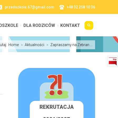
przedszkole.67@gmail.com
+48 32 258 10 36
DSZKOLE
DLA RODZICÓW
KONTAKT
tutaj:
Home
>
Aktualności
>
Zapraszamy na Zebran ...
REKRUTACJA