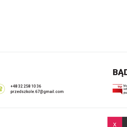
BĄ
+48 32 258 10 36
przedszkole.67@gmail.com
x