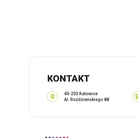
KONTAKT
Adres pocztowy:
40-203 Katowice
Al. Roździeńskiego 88