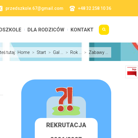
przedszkole.67@gmail.com
+48 32 258 10 36
DSZKOLE
DLA RODZICÓW
KONTAKT
teś tutaj:
Home
>
Start
>
Gal ...
>
Rok ...
>
Zabawy ...
REKRUTACJA