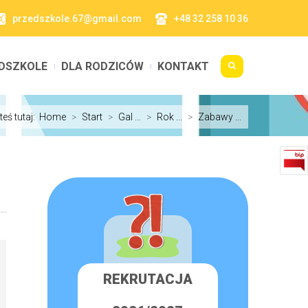
przedszkole.67@gmail.com
+48 32 258 10 36
DSZKOLE
DLA RODZICÓW
KONTAKT
teś tutaj:
Home
>
Start
>
Gal ...
>
Rok ...
>
Zabawy ...
REKRUTACJA