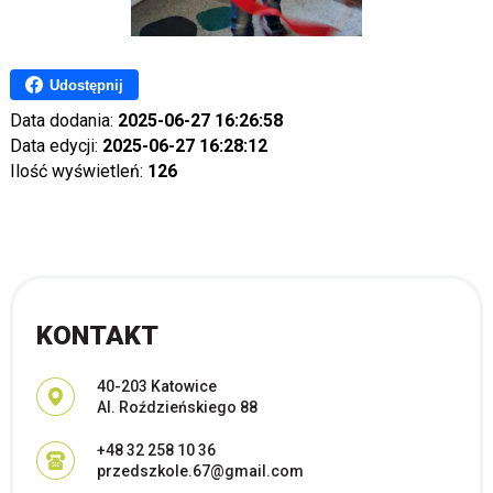
Udostępnij
Data dodania:
2025-06-27 16:26:58
Data edycji:
2025-06-27 16:28:12
Ilość wyświetleń:
126
KONTAKT
Adres pocztowy:
40-203 Katowice
Al. Roździeńskiego 88
+48 32 258 10 36
przedszkole.67@gmail.com