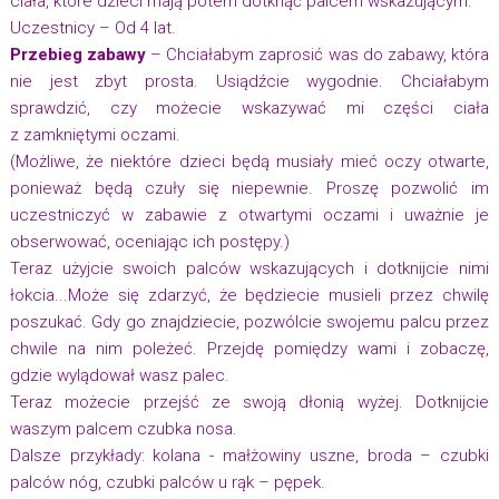
ciała, które dzieci mają potem dotknąć palcem wskazującym.
Uczestnicy – Od 4 lat.
Przebieg zabawy
– Chciałabym zaprosić was do zabawy, która
nie jest zbyt prosta. Usiądźcie wygodnie. Chciałabym
sprawdzić, czy możecie wskazywać mi części ciała
z zamkniętymi oczami.
(Możliwe, że niektóre dzieci będą musiały mieć oczy otwarte,
ponieważ będą czuły się niepewnie. Proszę pozwolić im
uczestniczyć w zabawie z otwartymi oczami i uważnie je
obserwować, oceniając ich postępy.)
Teraz użyjcie swoich palców wskazujących i dotknijcie nimi
łokcia...Może się zdarzyć, że będziecie musieli przez chwilę
poszukać. Gdy go znajdziecie, pozwólcie swojemu palcu przez
chwile na nim poleżeć. Przejdę pomiędzy wami i zobaczę,
gdzie wylądował wasz palec.
Teraz możecie przejść ze swoją dłonią wyżej. Dotknijcie
waszym palcem czubka nosa.
Dalsze przykłady: kolana - małżowiny uszne, broda – czubki
palców nóg, czubki palców u rąk – pępek.