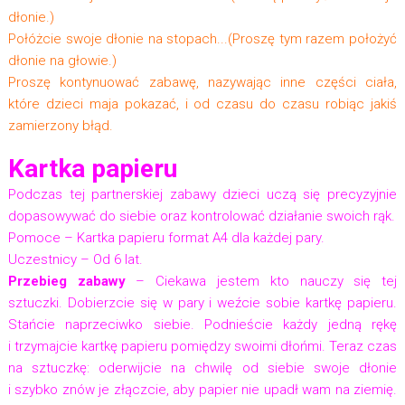
dłonie.)
Połóżcie swoje dłonie na stopach...(Proszę tym razem położyć
dłonie na głowie.)
Proszę kontynuować zabawę, nazywając inne części ciała,
które dzieci maja pokazać, i od czasu do czasu robiąc jakiś
zamierzony błąd.
Kartka papieru
Podczas tej partnerskiej zabawy dzieci uczą się precyzyjnie
dopasowywać do siebie oraz kontrolować działanie swoich rąk.
Pomoce – Kartka papieru format A4 dla każdej pary.
Uczestnicy – Od 6 lat.
Przebieg zabawy
– Ciekawa jestem kto nauczy się tej
sztuczki. Dobierzcie się w pary i weźcie sobie kartkę papieru.
Stańcie naprzeciwko siebie. Podnieście każdy jedną rękę
i trzymajcie kartkę papieru pomiędzy swoimi dłońmi. Teraz czas
na sztuczkę: oderwijcie na chwilę od siebie swoje dłonie
i szybko znów je złączcie, aby papier nie upadł wam na ziemię.