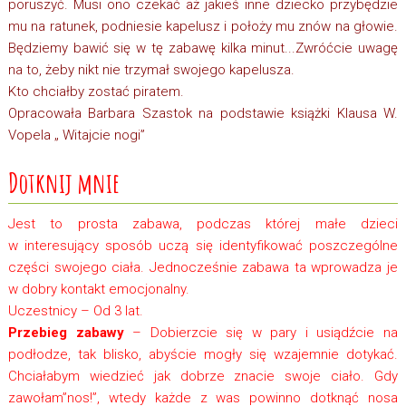
poruszyć. Musi ono czekać aż jakieś inne dziecko przybędzie
mu na ratunek, podniesie kapelusz i położy mu znów na głowie.
Będziemy bawić się w tę zabawę kilka minut...Zwróćcie uwagę
na to, żeby nikt nie trzymał swojego kapelusza.
Kto chciałby zostać piratem.
Opracowała Barbara Szastok na podstawie książki Klausa W.
Vopela „ Witajcie nogi”
Dotknij mnie
Jest to prosta zabawa, podczas której małe dzieci
w interesujący sposób uczą się identyfikować poszczególne
części swojego ciała. Jednocześnie zabawa ta wprowadza je
w dobry kontakt emocjonalny.
Uczestnicy – Od 3 lat.
Przebieg zabawy
– Dobierzcie się w pary i usiądźcie na
podłodze, tak blisko, abyście mogły się wzajemnie dotykać.
Chciałabym wiedzieć jak dobrze znacie swoje ciało. Gdy
zawołam”nos!”, wtedy każde z was powinno dotknąć nosa