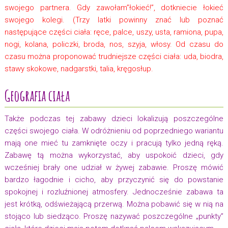
swojego partnera. Gdy zawołam”łokieć!”, dotkniecie łokieć
swojego kolegi. (Trzy latki powinny znać lub poznać
następujące części ciała: ręce, palce, uszy, usta, ramiona, pupa,
nogi, kolana, policzki, broda, nos, szyja, włosy. Od czasu do
czasu można proponować trudniejsze części ciała: uda, biodra,
stawy skokowe, nadgarstki, talia, kręgosłup.
Geografia ciała
Także podczas tej zabawy dzieci lokalizują poszczególne
części swojego ciała. W odróżnieniu od poprzedniego wariantu
mają one mieć tu zamknięte oczy i pracują tylko jedną ręką.
Zabawę tą można wykorzystać, aby uspokoić dzieci, gdy
wcześniej brały one udział w żywej zabawie. Proszę mówić
bardzo łagodnie i cicho, aby przyczynić się do powstanie
spokojnej i rozluźnionej atmosfery. Jednocześnie zabawa ta
jest krótką, odświeżającą przerwą. Można pobawić się w nią na
stojąco lub siedząco. Proszę nazywać poszczególne „punkty”