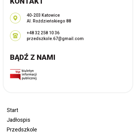
KONTAKT
Adres pocztowy:
40-203 Katowice
Al. Roździeńskiego 88
+48 32 258 10 36
przedszkole.67@gmail.com
BĄDŹ Z NAMI
Start
Jadłospis
Przedszkole