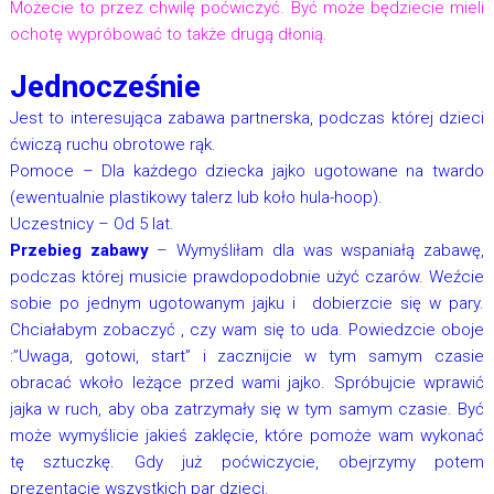
Możecie to przez chwilę poćwiczyć. Być może będziecie mieli
ochotę wypróbować to także drugą dłonią.
Jednocześnie
Jest to interesująca zabawa partnerska, podczas której dzieci
ćwiczą ruchu obrotowe rąk.
Pomoce – Dla każdego dziecka jajko ugotowane na twardo
(ewentualnie plastikowy talerz lub koło hula-hoop).
Uczestnicy – Od 5 lat.
Przebieg zabawy
– Wymyśliłam dla was wspaniałą zabawę,
podczas której musicie prawdopodobnie użyć czarów. Weźcie
sobie po jednym ugotowanym jajku i dobierzcie się w pary.
Chciałabym zobaczyć , czy wam się to uda. Powiedzcie oboje
:”Uwaga, gotowi, start” i zacznijcie w tym samym czasie
obracać wkoło leżące przed wami jajko. Spróbujcie wprawić
jajka w ruch, aby oba zatrzymały się w tym samym czasie. Być
może wymyślicie jakieś zaklęcie, które pomoże wam wykonać
tę sztuczkę. Gdy już poćwiczycie, obejrzymy potem
prezentacje wszystkich par dzieci.