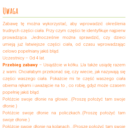
Uwaga
Zabawę tę można wykorzystać, aby wprowadzić określenia
trudnych części ciała. Przy czym części te identyfikuje najpierw
prowadząca. Jednocześnie można sprawdzić, czy dzieci
umieją już łatwiejsze części ciała, od czasu wprowadzając
celowo popełniany jakiś błąd.
Uczestnicy – Od 4 lat.
Przebieg zabawy
– Usiądźcie w kółku. |Ja także usiądę razem
z wami. Chciałabym przekonać się, czy wiecie, jak nazywają się
części waszego ciała. Pokażcie mi te część waszego ciała
obiema rękami i uważajcie na to , co robię, gdyż może czasem
popełnię jakiś błąd.
Połóżcie swoje dłonie na głowie...(Proszę położyć tam swoje
dłonie.)
Połóżcie swoje dłonie na policzkach..(Proszę położyć tam
swoje dłonie.)
Połóżcie swoje dłonie na kolanach...(Proszę położyć tam swoje