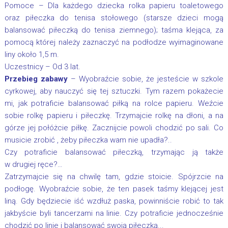
Pomoce – Dla każdego dziecka rolka papieru toaletowego
oraz piłeczka do tenisa stołowego (starsze dzieci mogą
balansować piłeczką do tenisa ziemnego); taśma klejąca, za
pomocą której należy zaznaczyć na podłodze wyimaginowane
liny około 1,5 m.
Uczestnicy – Od 3 lat.
Przebieg zabawy
– Wyobraźcie sobie, że jesteście w szkole
cyrkowej, aby nauczyć się tej sztuczki. Tym razem pokażecie
mi, jak potraficie balansować piłką na rolce papieru. Weźcie
sobie rolkę papieru i piłeczkę. Trzymajcie rolkę na dłoni, a na
górze jej połóżcie piłkę. Zacznijcie powoli chodzić po sali. Co
musicie zrobić , żeby piłeczka wam nie upadła?..
Czy potraficie balansować piłeczką, trzymając ją także
w drugiej ręce?…
Zatrzymajcie się na chwilę tam, gdzie stoicie. Spójrzcie na
podłogę. Wyobraźcie sobie, że ten pasek taśmy klejącej jest
liną. Gdy będziecie iść wzdłuż paska, powinniście robić to tak
jakbyście byli tancerzami na linie. Czy potraficie jednocześnie
chodzić po linie i balansować swoją piłeczką...