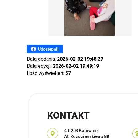
Udostępnij
Data dodania:
2026-02-02 19:48:27
Data edycji:
2026-02-02 19:49:19
Ilość wyświetleń:
57
KONTAKT
Adres pocztowy:
40-203 Katowice
Al. Roździeńskiego 88