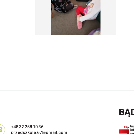
BĄ
+48 32 258 10 36
przedszkole.67@gmail.com