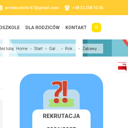
przedszkole.67@gmail.com
+48 32 258 10 36
DSZKOLE
DLA RODZICÓW
KONTAKT
teś tutaj:
Home
>
Start
>
Gal ...
>
Rok ...
>
Zabawy ...
REKRUTACJA