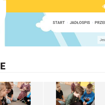
START
JADŁOSPIS
PRZE
Jes
E