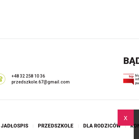
BĄ
+48 32 258 10 36
przedszkole.67@gmail.com
x
JADŁOSPIS
PRZEDSZKOLE
DLA RODZICÓW
KO