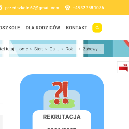
przedszkole.67@gmail.com
+48 32 258 10 36
DSZKOLE
DLA RODZICÓW
KONTAKT
teś tutaj:
Home
>
Start
>
Gal ...
>
Rok ...
>
Zabawy ...
REKRUTACJA