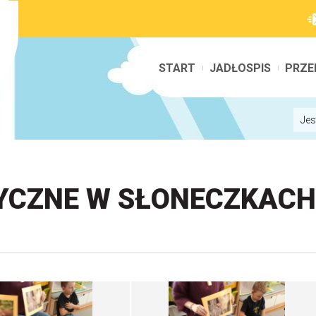
START
JADŁOSPIS
PRZE
Jes
YCZNE W SŁONECZKACH