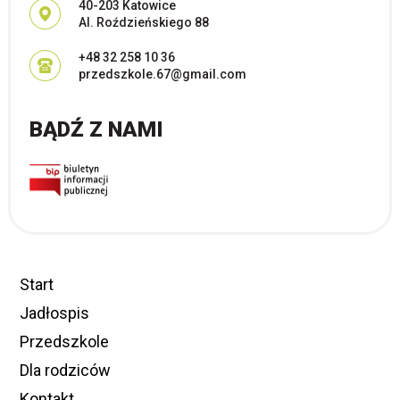
Adres pocztowy:
40-203 Katowice
Al. Roździeńskiego 88
+48 32 258 10 36
przedszkole.67@gmail.com
BĄDŹ Z NAMI
Start
Jadłospis
Przedszkole
Dla rodziców
Kontakt