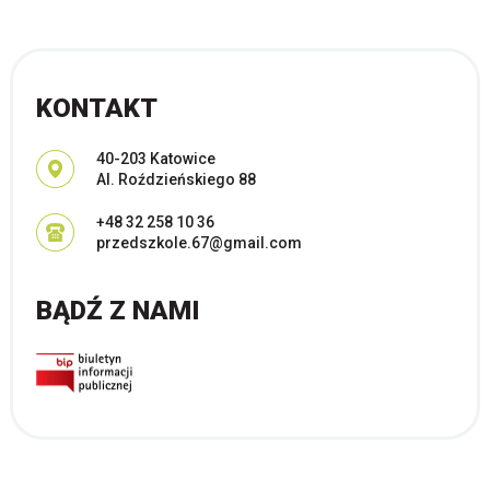
KONTAKT
Adres pocztowy:
40-203 Katowice
Al. Roździeńskiego 88
+48 32 258 10 36
przedszkole.67@gmail.com
BĄDŹ Z NAMI