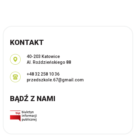
KONTAKT
Adres pocztowy:
40-203 Katowice
Al. Roździeńskiego 88
+48 32 258 10 36
przedszkole.67@gmail.com
BĄDŹ Z NAMI