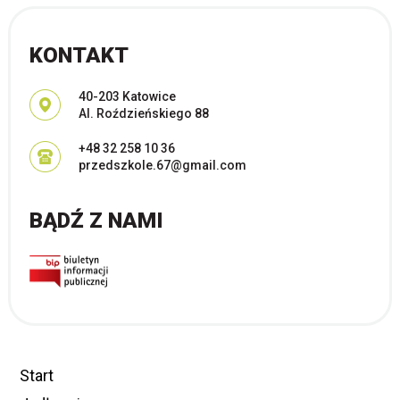
KONTAKT
Adres pocztowy:
40-203 Katowice
Al. Roździeńskiego 88
+48 32 258 10 36
przedszkole.67@gmail.com
BĄDŹ Z NAMI
Start