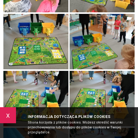
x
INFORMACJA DOTYCZĄCA PLIKÓW COOKIES
Strona korzysta z plików cookies. Możesz określić warunki
przechowywania lub dostępu do plików cookies w Twojej
przeglądarce.