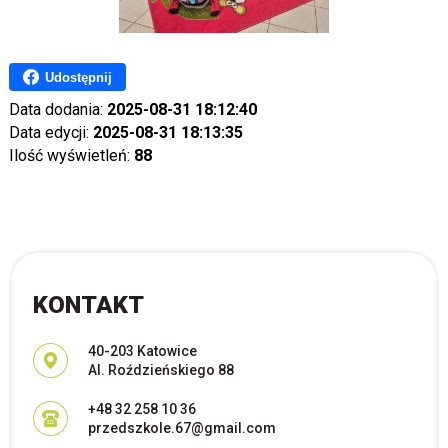
Udostępnij
Data dodania:
2025-08-31 18:12:40
Data edycji:
2025-08-31 18:13:35
Ilość wyświetleń:
88
KONTAKT
Adres pocztowy:
40-203 Katowice
Al. Roździeńskiego 88
+48 32 258 10 36
przedszkole.67@gmail.com