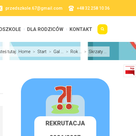
przedszkole.67@gmail.com
+48 32 258 10 36
DSZKOLE
DLA RODZICÓW
KONTAKT
steś tutaj:
Home
>
Start
>
Gal ...
>
Rok ...
>
Skrzaty ...
REKRUTACJA