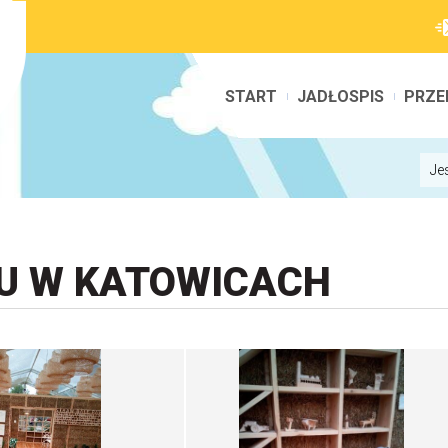
START
JADŁOSPIS
PRZE
Je
U W KATOWICACH