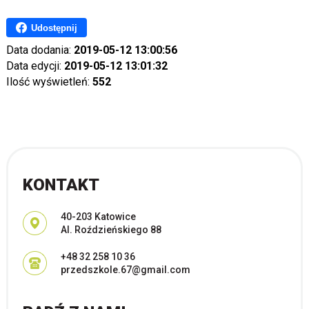
Udostępnij
Data dodania:
2019-05-12 13:00:56
Data edycji:
2019-05-12 13:01:32
Ilość wyświetleń:
552
KONTAKT
Adres pocztowy:
40-203 Katowice
Al. Roździeńskiego 88
+48 32 258 10 36
przedszkole.67@gmail.com