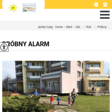
Jesteś tutaj:
Home
>
Start
>
Gal ...
>
Rok ...
>
Próbny ...
PRÓBNY ALARM