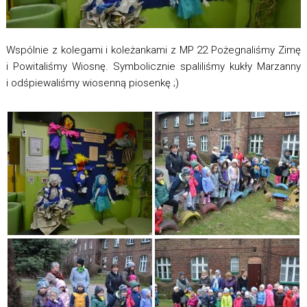
Wspólnie z kolegami i koleżankami z MP 22 Pożegnaliśmy Zimę
i Powitaliśmy Wiosnę. Symbolicznie spaliliśmy kukły Marzanny
i odśpiewaliśmy wiosenną piosenkę ;)