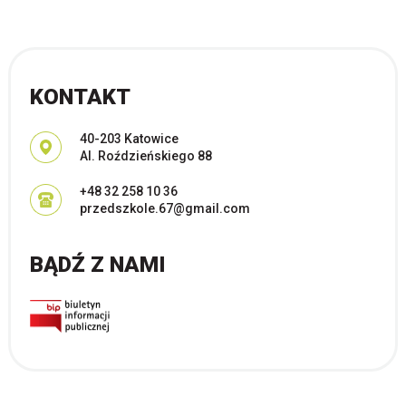
KONTAKT
Adres pocztowy:
40-203 Katowice
Al. Roździeńskiego 88
+48 32 258 10 36
przedszkole.67@gmail.com
BĄDŹ Z NAMI