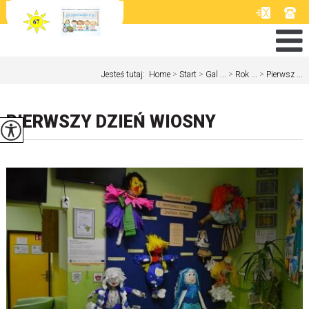
Jesteś tutaj:
Home
>
Start
>
Gal ...
>
Rok ...
>
Pierwsz ...
PIERWSZY DZIEŃ WIOSNY