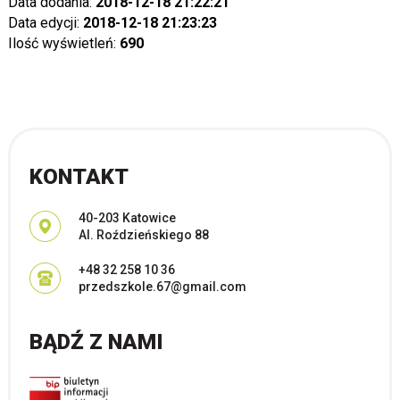
Data dodania:
2018-12-18 21:22:21
Data edycji:
2018-12-18 21:23:23
Ilość wyświetleń:
690
KONTAKT
Adres pocztowy:
40-203 Katowice
Al. Roździeńskiego 88
+48 32 258 10 36
przedszkole.67@gmail.com
BĄDŹ Z NAMI