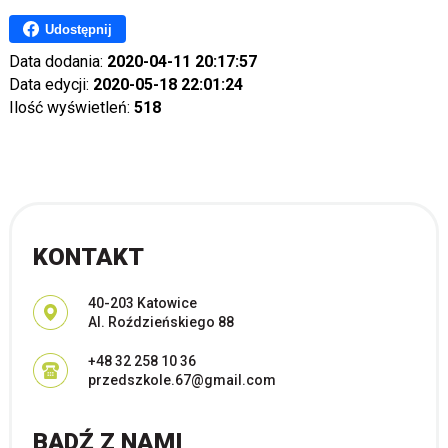
Udostępnij
Data dodania:
2020-04-11 20:17:57
Data edycji:
2020-05-18 22:01:24
Ilość wyświetleń:
518
KONTAKT
Adres pocztowy:
40-203 Katowice
Al. Roździeńskiego 88
+48 32 258 10 36
przedszkole.67@gmail.com
BĄDŹ Z NAMI