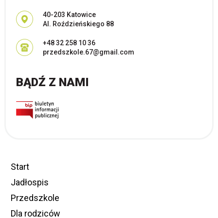
Adres pocztowy:
40-203 Katowice
Al. Roździeńskiego 88
+48 32 258 10 36
przedszkole.67@gmail.com
BĄDŹ Z NAMI
Start
Jadłospis
Przedszkole
Dla rodziców