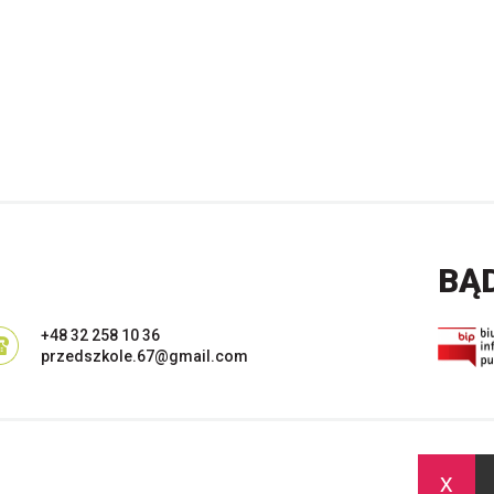
BĄ
+48 32 258 10 36
przedszkole.67@gmail.com
x