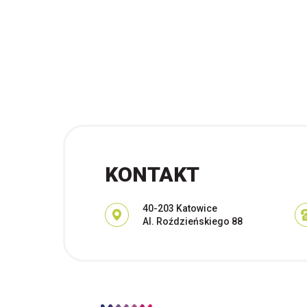
KONTAKT
Adres pocztowy:
40-203 Katowice
Al. Roździeńskiego 88