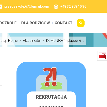
przedszkole.67@gmail.com
+48 32 258 10 36
DSZKOLE
DLA RODZICÓW
KONTAKT
tutaj:
Home
>
Aktualności
>
KOMUNIKAT - placówki ...
REKRUTACJA