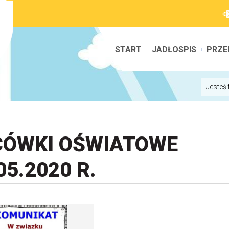
START
JADŁOSPIS
PRZE
Jesteś 
CÓWKI OŚWIATOWE
5.2020 R.