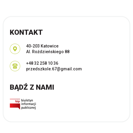
KONTAKT
Adres pocztowy:
40-203 Katowice
Al. Roździeńskiego 88
+48 32 258 10 36
przedszkole.67@gmail.com
BĄDŹ Z NAMI