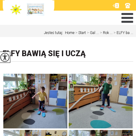
Jesteś tutaj:
Home
>
Start
>
Gal ...
>
Rok ...
>
ELFY ba ...
ELFY BAWIĄ SIĘ I UCZĄ