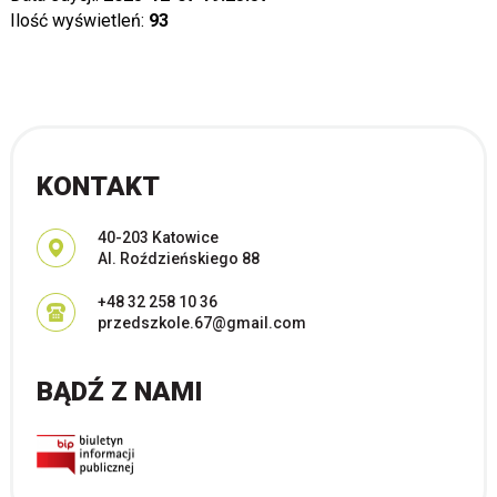
Ilość wyświetleń:
93
KONTAKT
Adres pocztowy:
40-203 Katowice
Al. Roździeńskiego 88
+48 32 258 10 36
przedszkole.67@gmail.com
BĄDŹ Z NAMI