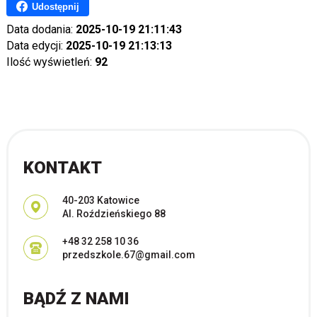
Udostępnij
Data dodania:
2025-10-19 21:11:43
Data edycji:
2025-10-19 21:13:13
Ilość wyświetleń:
92
KONTAKT
Adres pocztowy:
40-203 Katowice
Al. Roździeńskiego 88
+48 32 258 10 36
przedszkole.67@gmail.com
BĄDŹ Z NAMI