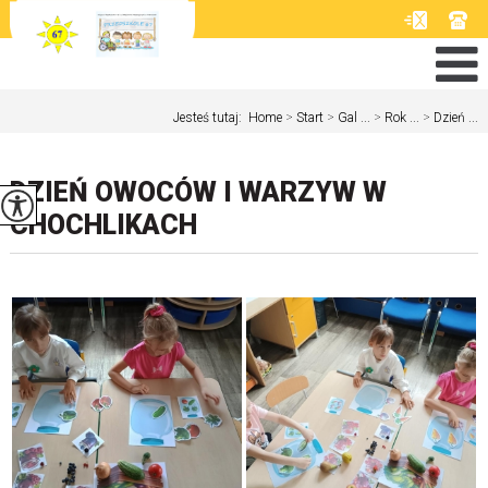
Jesteś tutaj:
Home
>
Start
>
Gal ...
>
Rok ...
>
Dzień ...
DZIEŃ OWOCÓW I WARZYW W
CHOCHLIKACH