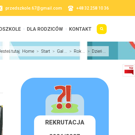
przedszkole.67@gmail.com
+48 32 258 10 36
DSZKOLE
DLA RODZICÓW
KONTAKT
Jesteś tutaj:
Home
>
Start
>
Gal ...
>
Rok ...
>
Dzień ...
REKRUTACJA