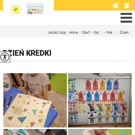
Jesteś tutaj:
Home
>
Start
>
Gal ...
>
Rok ...
>
Dzień ...
DZIEŃ KREDKI