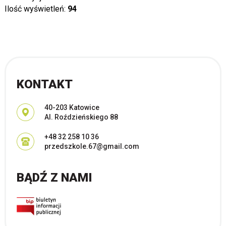
Ilość wyświetleń:
94
KONTAKT
Adres pocztowy:
40-203 Katowice
Al. Roździeńskiego 88
+48 32 258 10 36
przedszkole.67@gmail.com
BĄDŹ Z NAMI