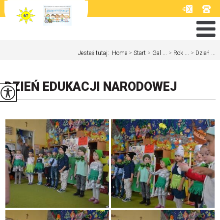
Jesteś tutaj:
Home
>
Start
>
Gal ...
>
Rok ...
>
Dzień ...
DZIEŃ EDUKACJI NARODOWEJ