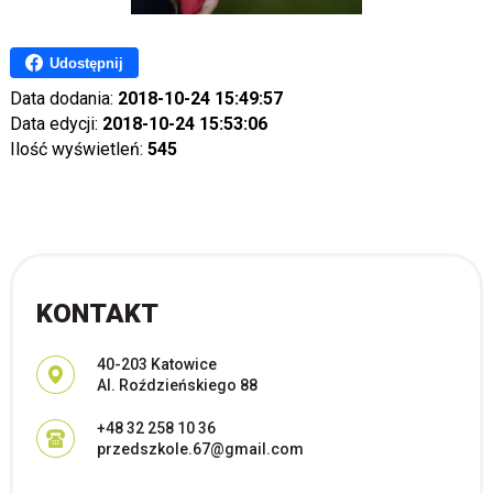
Udostępnij
Data dodania:
2018-10-24 15:49:57
Data edycji:
2018-10-24 15:53:06
Ilość wyświetleń:
545
KONTAKT
Adres pocztowy:
40-203 Katowice
Al. Roździeńskiego 88
+48 32 258 10 36
przedszkole.67@gmail.com