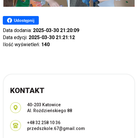
Udostępnij
Data dodania:
2025-03-30 21:20:09
Data edycji:
2025-03-30 21:21:12
Ilość wyświetleń:
140
KONTAKT
Adres pocztowy:
40-203 Katowice
Al. Roździeńskiego 88
+48 32 258 10 36
przedszkole.67@gmail.com