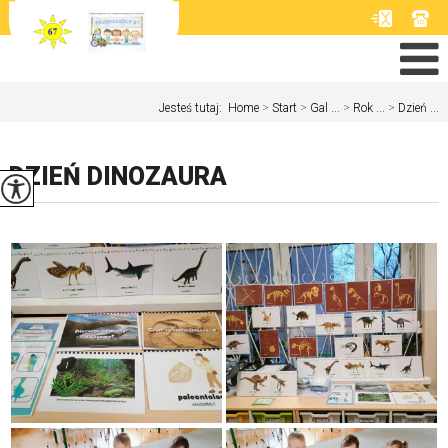
Jesteś tutaj:
Home
>
Start
>
Gal ...
>
Rok ...
>
Dzień ...
DZIEŃ DINOZAURA