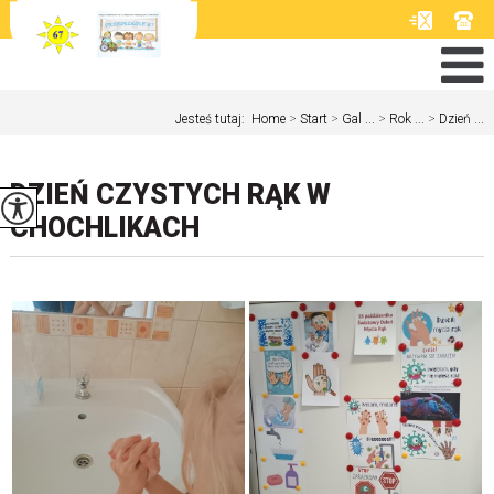
Jesteś tutaj:
Home
>
Start
>
Gal ...
>
Rok ...
>
Dzień ...
DZIEŃ CZYSTYCH RĄK W
CHOCHLIKACH