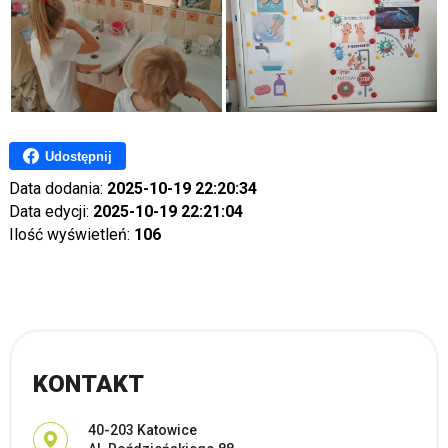
Udostępnij
Data dodania:
2025-10-19 22:20:34
Data edycji:
2025-10-19 22:21:04
Ilość wyświetleń:
106
KONTAKT
Adres pocztowy:
40-203 Katowice