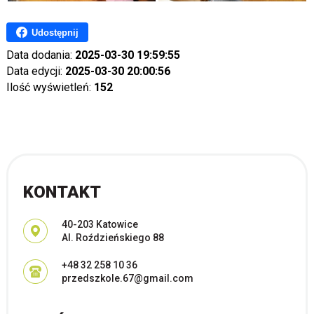
Udostępnij
Data dodania:
2025-03-30 19:59:55
Data edycji:
2025-03-30 20:00:56
Ilość wyświetleń:
152
KONTAKT
Adres pocztowy:
40-203 Katowice
Al. Roździeńskiego 88
+48 32 258 10 36
przedszkole.67@gmail.com