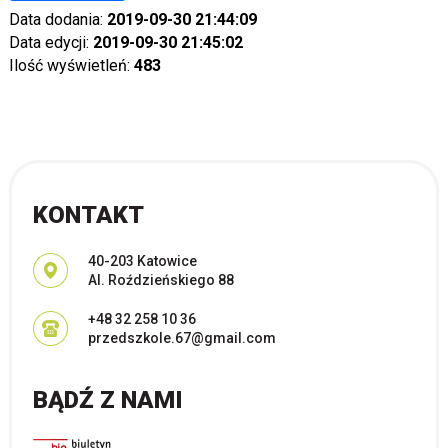
Data dodania:
2019-09-30 21:44:09
Data edycji:
2019-09-30 21:45:02
Ilość wyświetleń:
483
KONTAKT
Adres pocztowy:
40-203 Katowice
Al. Roździeńskiego 88
+48 32 258 10 36
przedszkole.67@gmail.com
BĄDŹ Z NAMI