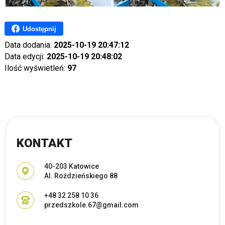
Udostępnij
Data dodania:
2025-10-19 20:47:12
Data edycji:
2025-10-19 20:48:02
Ilość wyświetleń:
97
KONTAKT
Adres pocztowy:
40-203 Katowice
Al. Roździeńskiego 88
+48 32 258 10 36
przedszkole.67@gmail.com