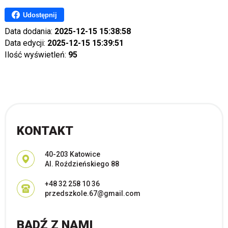
Udostępnij
Data dodania:
2025-12-15 15:38:58
Data edycji:
2025-12-15 15:39:51
Ilość wyświetleń:
95
KONTAKT
Adres pocztowy:
40-203 Katowice
Al. Roździeńskiego 88
+48 32 258 10 36
przedszkole.67@gmail.com
BĄDŹ Z NAMI