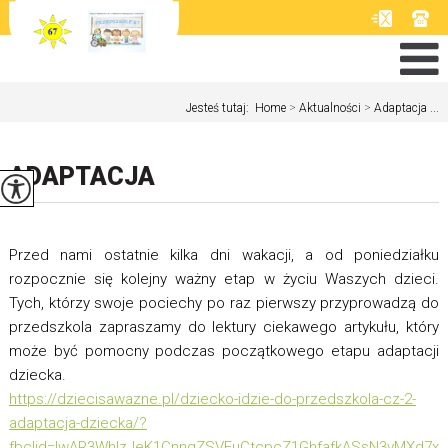
Jesteś tutaj:
Home
>
Aktualności
>
Adaptacja ...
ADAPTACJA
Przed nami ostatnie kilka dni wakacji, a od poniedziałku
rozpocznie się kolejny ważny etap w życiu Waszych dzieci.
Tych, którzy swoje pociechy po raz pierwszy przyprowadzą do
przedszkola zapraszamy do lektury ciekawego artykułu, który
może być pomocny podczas początkowego etapu adaptacji
dziecka.
https://dziecisawazne.pl/dziecko-idzie-do-przedszkola-cz-2-
adaptacja-dziecka/?
fbclid=IwAR3WhIzJeK1CnngZSVEuCtcpcZ1GhfafkASsN3vMXd7x