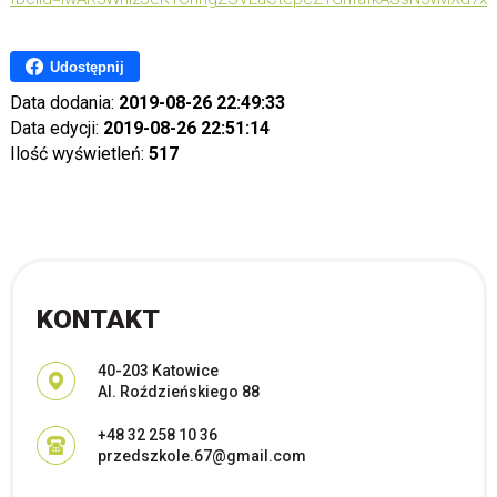
Udostępnij
Data dodania:
2019-08-26 22:49:33
Data edycji:
2019-08-26 22:51:14
Ilość wyświetleń:
517
KONTAKT
Adres pocztowy:
40-203 Katowice
Al. Roździeńskiego 88
+48 32 258 10 36
przedszkole.67@gmail.com